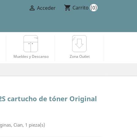
shopping_cart

Carrito
(0)
Acceder
Muebles y Descanso
Zona Outlet
S cartucho de tóner Original
nas, Cian, 1 pieza(s)