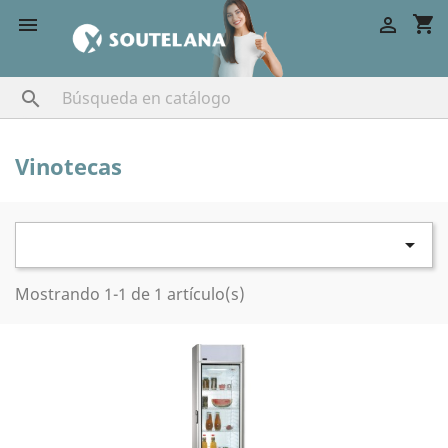
shopping_cart



Vinotecas

Mostrando 1-1 de 1 artículo(s)