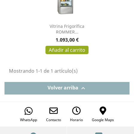
Vitrina Frigorífica
ROMMER...
Precio
1.093,00 €
Añadir al carrito
Mostrando 1-1 de 1 artículo(s)
Volver arriba

WhatsApp
Contacto
Horario
Google Maps