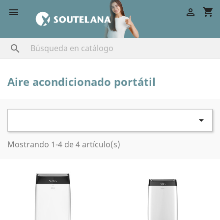
shopping_cart



Aire acondicionado portátil

Mostrando 1-4 de 4 artículo(s)