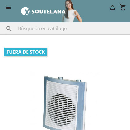
shopping_cart



FUERA DE STOCK