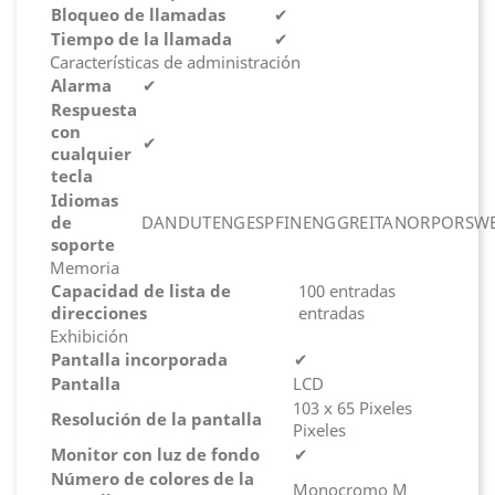
Bloqueo de llamadas
✔
Tiempo de la llamada
✔
Características de administración
Alarma
✔
Respuesta
con
✔
cualquier
tecla
Idiomas
de
DAN
DUT
ENG
ESP
FIN
ENG
GRE
ITA
NOR
POR
SW
soporte
Memoria
Capacidad de lista de
100 entradas
direcciones
entradas
Exhibición
Pantalla incorporada
✔
Pantalla
LCD
103 x 65 Pixeles
Resolución de la pantalla
Pixeles
Monitor con luz de fondo
✔
Número de colores de la
Monocromo M