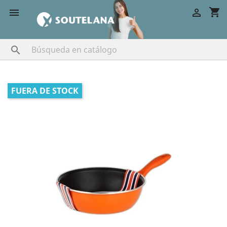
shopping_cart



FUERA DE STOCK