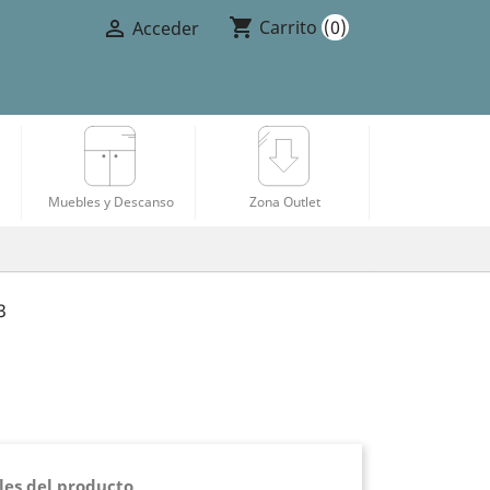
shopping_cart

Carrito
(0)
Acceder
Muebles y Descanso
Zona Outlet
3
les del producto