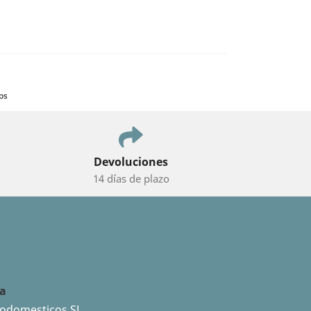
ps
Devoluciones
14 días de plazo
da
rodomesticos SL