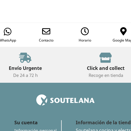
WhatsApp
Contacto
Horario
Google Ma
Envío Urgente
Click and collect
De 24 a 72 h
Recoge en tienda
Su cuenta
Información de la tien
Soutelana cocina y elect
Información personal