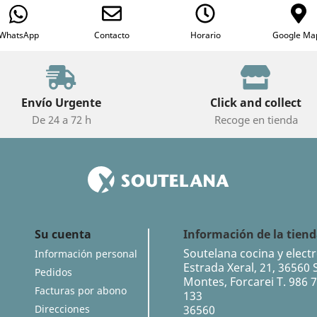
WhatsApp
Contacto
Horario
Google Ma
Envío Urgente
Click and collect
De 24 a 72 h
Recoge en tienda
Su cuenta
Información de la tien
Soutelana cocina y elect
Información personal
Estrada Xeral, 21, 36560 
Pedidos
Montes, Forcarei T. 986 7
Facturas por abono
133
Direcciones
36560