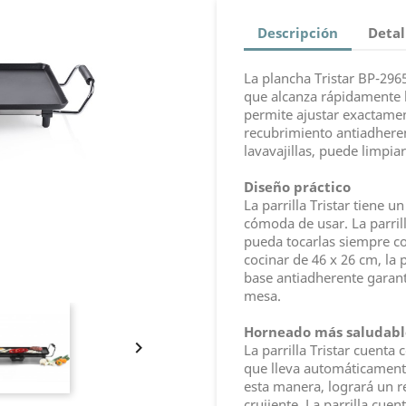
Descripción
Detal
La plancha Tristar BP-296
que alcanza rápidamente l
permite ajustar exactamen
recubrimiento antiadheren
lavavajillas, puede limpiar
Diseño práctico
La parrilla Tristar tiene 
cómoda de usar. La parrill
pueda tocarlas siempre co
cocinar de 46 x 26 cm, la 
base antiadherente garant
mesa.
Horneado más saludabl

La parrilla Tristar cuenta
que lleva automáticamente
esta manera, logrará un r
crujiente. La parrilla cue