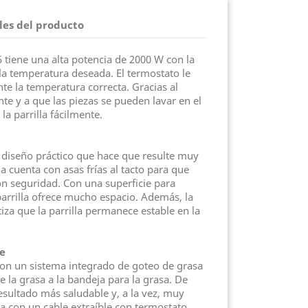
les del producto
5 tiene una alta potencia de 2000 W con la
a temperatura deseada. El termostato le
te la temperatura correcta. Gracias al
te y a que las piezas se pueden lavar en el
 la parrilla fácilmente.
un diseño práctico que hace que resulte muy
a cuenta con asas frías al tacto para que
n seguridad. Con una superficie para
parrilla ofrece mucho espacio. Además, la
iza que la parrilla permanece estable en la
e
 con un sistema integrado de goteo de grasa
 la grasa a la bandeja para la grasa. De
esultado más saludable y, a la vez, muy
nta con un cable extraíble con termostato