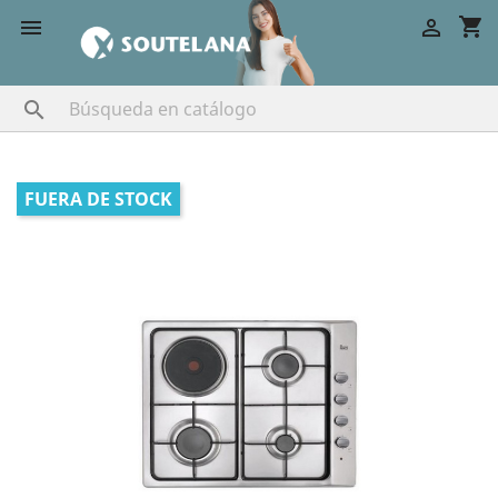
shopping_cart



FUERA DE STOCK