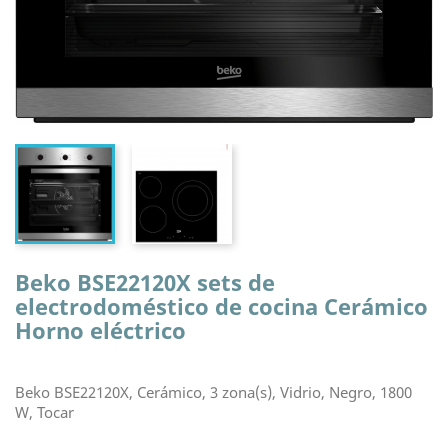
Beko BSE22120X sets de
electrodoméstico de cocina Cerámico
Horno eléctrico
Beko BSE22120X, Cerámico, 3 zona(s), Vidrio, Negro, 1800
W, Tocar