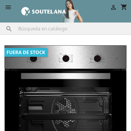
shopping_cart



FUERA DE STOCK