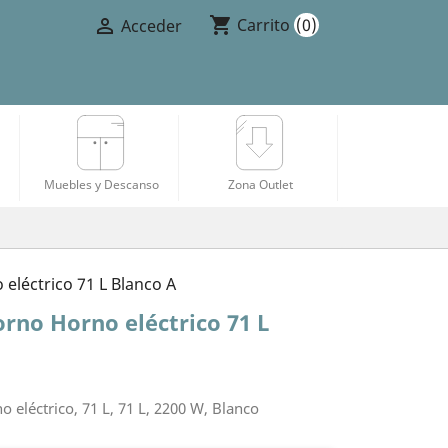
shopping_cart

Carrito
(0)
Acceder
Muebles y Descanso
Zona Outlet
léctrico 71 L Blanco A
rno Horno eléctrico 71 L
eléctrico, 71 L, 71 L, 2200 W, Blanco