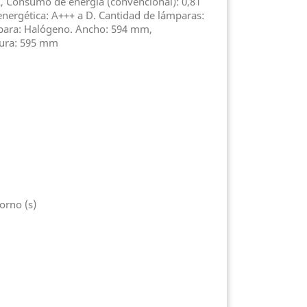
 A, Consumo de energía (convencional): 0,81
 energética: A+++ a D. Cantidad de lámparas:
mpara: Halógeno. Ancho: 594 mm,
tura: 595 mm
orno (s)