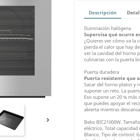
Descripción
Detal
Iluminación halógena
Supervisa qué ocurre en
¿Quieres ver cómo va la c
pierda el calor que hay d
ver la cavidad del horno 
culinarias con la puerta b
Puerta duradera
Puerta resistente que a
Sacar del horno platos y 
suponer un reto. La puert
Eso supone un 20 % más q
que puedes apoyar el reci
abierta mientras descans

Beko BIC21000W. Tamaño 
eléctrico, Total capacidad 
Blanco, Tipo de control: G