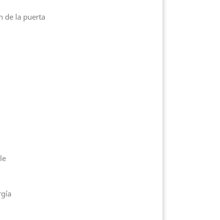
n de la puerta
le
rgía