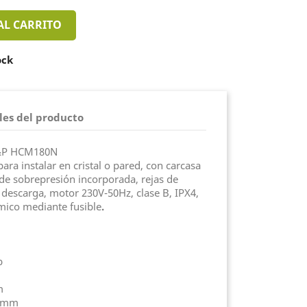
AL CARRITO
ock
les del producto
 S&P HCM180N
para instalar en cristal o pared, con carcasa
 de sobrepresión incorporada, rejas de
 descarga, motor 230V-50Hz, clase B, IPX4,
rmico mediante fusible
.
b
m
35mm