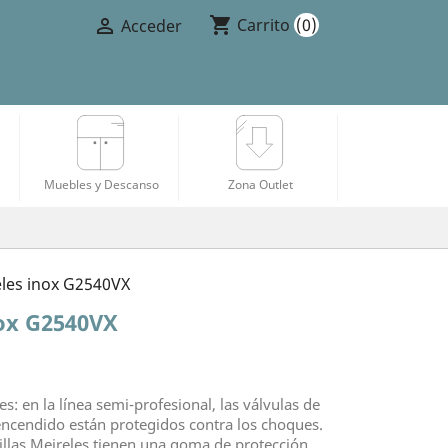
shopping_cart

Carrito
(0)
Acceder
Muebles y Descanso
Zona Outlet
eles inox G2540VX
nox G2540VX
es: en la línea semi-profesional, las válvulas de
ncendido están protegidos contra los choques.
rillas Meireles tienen una goma de protección