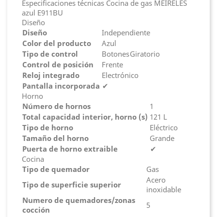
Especificaciones técnicas Cocina de gas MEIRELES
azul E911BU
Diseño
Diseño
Independiente
Color del producto
Azul
Tipo de control
Botones
Giratorio
Control de posición
Frente
Reloj integrado
Electrónico
Pantalla incorporada
✔
Horno
Número de hornos
1
Total capacidad interior, horno (s)
121 L
Tipo de horno
Eléctrico
Tamaño del horno
Grande
Puerta de horno extraible
✔
Cocina
Tipo de quemador
Gas
Acero
Tipo de superficie superior
inoxidable
Numero de quemadores/zonas
5
cocción