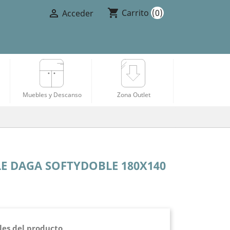
shopping_cart

Carrito
(0)
Acceder
Muebles y Descanso
Zona Outlet
E DAGA SOFTYDOBLE 180X140
les del producto