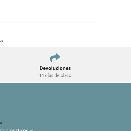
ps
Devoluciones
14 días de plazo
da
rodomesticos SL