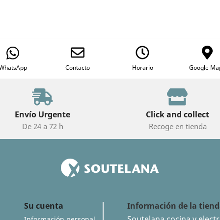
WhatsApp
Contacto
Horario
Google Ma
Envío Urgente
Click and collect
De 24 a 72 h
Recoge en tienda
Su cuenta
Información de la tien
Soutelana cocina y elect
Información personal