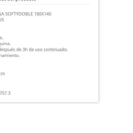
A SOFTYDOBLE 180X140
US
a.
uina.
después de 3h de uso continuado.
onamiento.
 cm
757 3