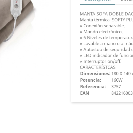
MANTA SOFA DOBLE DAG
Manta térmica SOFTY PL
» Conexión separable.
» Mando electrónico.
» 6 Niveles de temperatur
» Lavable a mano o a máq
» Autostop de seguridad 
» LED indicador de funci
» Interruptor on/off.
CARACTERÍSTCAS
Dimensiones:
180 X 140
Potencia:
160W
Referencia:
3757
EAN
842216003