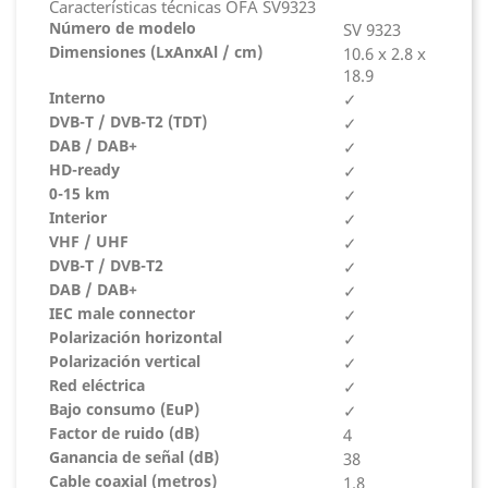
Características técnicas OFA SV9323
Número de modelo
SV 9323
Dimensiones (LxAnxAl / cm)
10.6 x 2.8 x
18.9
Interno
✓
DVB-T / DVB-T2 (TDT)
✓
DAB / DAB+
✓
HD-ready
✓
0-15 km
✓
Interior
✓
VHF / UHF
✓
DVB-T / DVB-T2
✓
DAB / DAB+
✓
IEC male connector
✓
Polarización horizontal
✓
Polarización vertical
✓
Red eléctrica
✓
Bajo consumo (EuP)
✓
Factor de ruido (dB)
4
Ganancia de señal (dB)
38
Cable coaxial (metros)
1.8